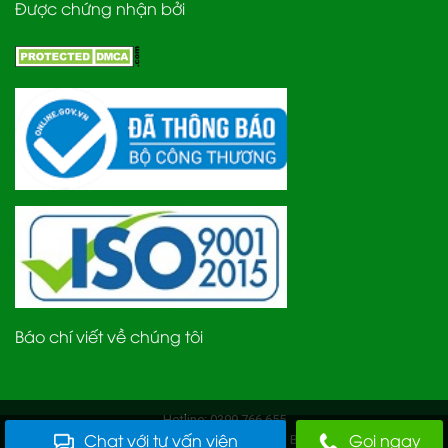
Được chứng nhận bởi
Báo chí viết về chúng tôi
Hotline: 0399.766.655
Chat với tư vấn viên
Gọi ngay
Bản quyền thuộc Công ty TNHH Thương mại Bách Hóa Môi Trường