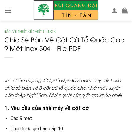
Skip
to
content
BẢN VẼ THIẾT KẾ THIẾT BỊ INOX
Chia Sẻ Bản Vẽ Cột Cờ Tổ Quốc Cao
9 Mét Inox 304 – File PDF
Xin chào mọi người lại là Đại đây, hôm nay mình xin
chia sẻ bản vẽ 3 cột cờ tổ quốc cho nhà máy luyện
cán thép Nghi Sơn. Mọi người cùng tham khảo nhé!
1. Yêu cầu của nhà máy về cột cờ
Cao 9 mét
Chịu được gió bão cấp 10