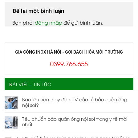
Để lại một bình luận
Bạn phải
đăng nhập
để gửi bình luận.
GIA CÔNG INOX HÀ NỘI - GỌI BÁCH HÓA MÔI TRƯỜNG
0399.766.655
BÀI VIẾT – TIN TỨC
Bao lâu nên thay đèn UV của tủ bảo quản ống
nội soi?
Tiêu chuẩn bảo quản ống nội soi trong y tế mới
nhất
Chia sẻ bản vẽ thùng cát inox đựng tàn thuốc lá