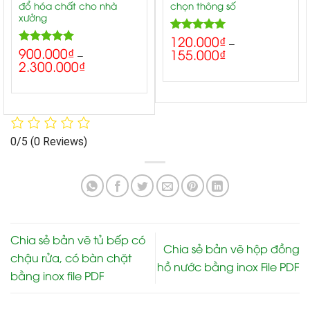
đổ hóa chất cho nhà
chọn thông số
xưởng
120.000
₫
5.00
Rated
–
900.000
₫
5.00
155.000
₫
out of 5
Rated
–
2.300.000
₫
out of 5
0/5
(0 Reviews)
Chia sẻ bản vẽ tủ bếp có
Chia sẻ bản vẽ hộp đồng
chậu rửa, có bàn chặt
hồ nước bằng inox File PDF
bằng inox file PDF