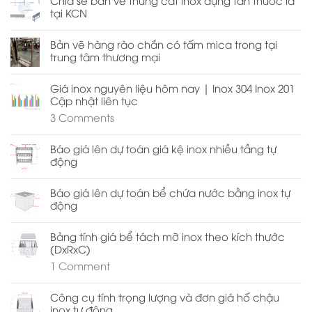
tại KCN
Bản vẽ hàng rào chắn có tấm mica trong tại
trung tâm thương mại
Giá inox nguyên liệu hôm nay | Inox 304 Inox 201
Cập nhật liên tục
3
Comments
Báo giá lên dự toán giá kệ inox nhiều tầng tự
động
Báo giá lên dự toán bể chứa nước bằng inox tự
động
Bảng tính giá bể tách mỡ inox theo kích thước
(DxRxC)
1
Comment
Công cụ tính trọng lượng và đơn giá hố chậu
inox tự động