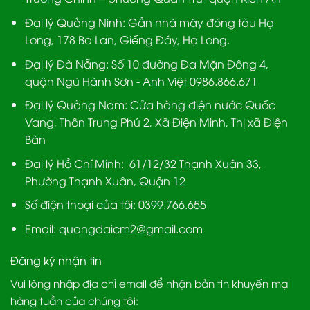
Đại lý Quảng Ninh:
Gần nhà máy đóng tàu Hạ
Long, 178 Ba Lan, Giếng Đáy, Hạ Long.
Đại lý Đà Nẵng
: Số 10 đường Đa Mặn Đông 4,
quận Ngũ Hành Sơn - Anh Việt 0986.866.671
Đại lý Quảng Nam
: Cửa hàng điện nước Quốc
Vang, Thôn Trung Phú 2, Xã Điện Minh, Thị xã Điện
Bàn
Đại lý Hồ Chí Minh:
61/12/32 Thạnh Xuân 33,
Phường Thạnh Xuân, Quận 12
Số điện thoại của tôi: 0399.766.655
Email:
quangdaicm2@gmail.com
Đăng ký nhận tin
Vui lòng nhập địa chỉ email để nhận bản tin khuyến mại
hàng tuần của chúng tôi: