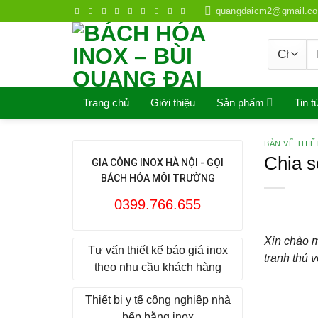
Skip
quangdaicm2@gmail.c
to
content
S
fo
Trang chủ
Giới thiệu
Sản phẩm
Tin t
BẢN VẼ THIẾ
Chia s
GIA CÔNG INOX HÀ NỘI - GỌI
BÁCH HÓA MÔI TRƯỜNG
0399.766.655
Xin chào m
Tư vấn thiết kế báo giá inox
tranh thủ 
theo nhu cầu khách hàng
Thiết bị y tế công nghiệp nhà
bếp bằng inox