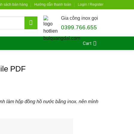
nh sách bán hàng
Hướng dẫn thanh toán
Login / Register
Gia công inox gọi
0399.766.655
Cart
File PDF
ình làm hộp đồng hồ nước bằng inox. nên mình