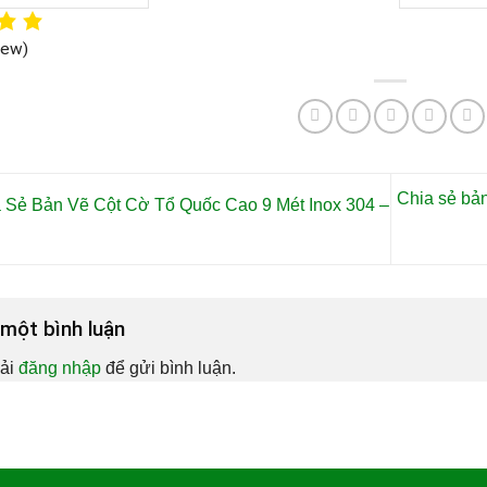
iew)
Chia sẻ bả
 Sẻ Bản Vẽ Cột Cờ Tổ Quốc Cao 9 Mét Inox 304 –
i một bình luận
ải
đăng nhập
để gửi bình luận.