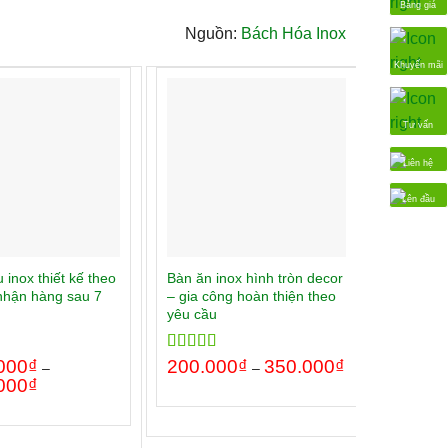
Bảng giá
Nguồn:
Bách Hóa Inox
Khuyến mãi
Tư vấn
Liên hệ
Lên đầu
 inox thiết kế theo
Bàn ăn inox hình tròn decor
Khay in
nhận hàng sau 7
– gia công hoàn thiện theo
dụng ch
yêu cầu
và nhiệt
000
00
₫
Rated
200.000
5.00
₫
350.000
₫
Rated
180.0
5
–
–
out of 5
out of 5
000
₫