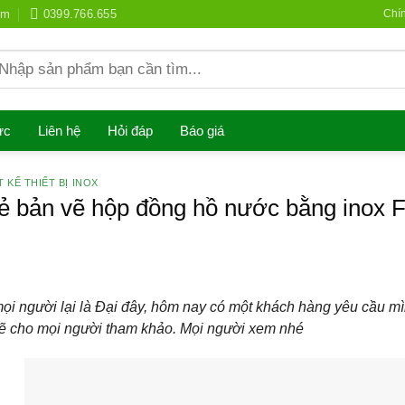
om
0399.766.655
Chí
earch
r:
ức
Liên hệ
Hỏi đáp
Báo giá
T KẾ THIẾT BỊ INOX
ẻ bản vẽ hộp đồng hồ nước bằng inox 
ọi người lại là Đại đây, hôm nay có một khách hàng yêu cầu m
vẽ cho mọi người tham khảo. Mọi người xem nhé