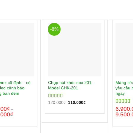
-8%
inox cố định – có
Chụp hút khói inox 201 –
Máng tiểu
led cảnh báo
Model CHK-201
yêu cầu 
ng ban đêm
ngày
120.000
₫
110.000
₫
Rated
5.00
out of 5
000
₫
Rated
6.900.
5.
–
out of 5
.000
₫
9.500.