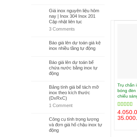
Giá inox nguyên liệu hôm
nay | Inox 304 Inox 201
Cập nhật liên tục
3
Comments
Báo giá lên dự toán giá kệ
inox nhiều tầng tự động
Báo giá lên dự toán bể
chứa nước bằng inox tự
động
Trụ chắn 
Bảng tính giá bể tách mỡ
bóng đèn 
inox theo kích thước
chiếu sá
(DxRxC)
1
Comment
Rated
4.050.
4.00
out
35.000
Công cụ tính trọng lượng
of 5
và đơn giá hố chậu inox tự
động